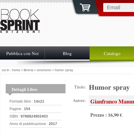
Pubblica con Noi
Blog
Catalogo
sei in :
home
>
libreria
>
umorismo
> humor spray
Humor spray
Titolo:
Dettagli Libro
Gianfranco Manu
Autore:
Formato libro :
14x21
Pagine :
154
Prezzo : 16,90 €
ISBN :
9788824902403
Anno di pubblicazione :
2017