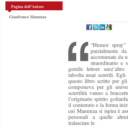
Pagina dell’Autore
Gianfranco Manunza
“Humor spray” 
parzialmente d
accomunate da un
straordinario e s
gentile lettore senz’altro
talvolta assai scurrili. Egl
questo libro scritto per gl
componeva per gli univers
scurrilità vanno a braccet
l’originario spirito goliard
il contenuto e la forma iniz
cui Manunza si ispira è ass
personali a quelle altru
tralasciare le