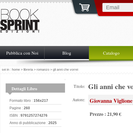
Pubblica con Noi
Blog
Catalogo
sei in :
home
>
libreria
>
romanzo
> gli anni che vorrei
Gli anni che v
Titolo:
Dettagli Libro
Giovanna Viglione
Autore:
Formato libro :
156x217
Pagine :
260
Prezzo : 21,90 €
ISBN :
9791257274276
Anno di pubblicazione :
2025