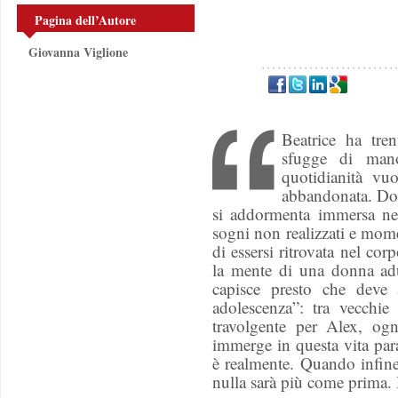
Pagina dell’Autore
Giovanna Viglione
Beatrice ha tre
sfugge di mano
quotidianità vu
abbandonata. Dop
si addormenta immersa nei 
sogni non realizzati e momen
di essersi ritrovata nel co
la mente di una donna adu
capisce presto che deve 
adolescenza”: tra vecchi
travolgente per Alex, og
immerge in questa vita para
è realmente. Quando infine 
nulla sarà più come prima. I