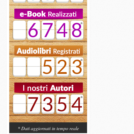
6748
523
7354
* Dati aggiornati in tempo reale