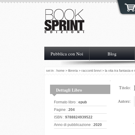
Pubblica con Noi
Blog
sei in :
home
>
libreria
>
racconti brevi
> la vita tra fantasia e 
Titolo:
Dettagli Libro
Autore:
Formato libro :
epub
Pagine :
204
ISBN :
9788824939522
Anno di pubblicazione :
2020