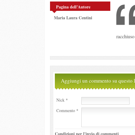
Pagina dell’Autore
Maria Laura Centini
racchiuso 
Aggiungi un commento su questo l
Nick *
Commento *
Condizioni per l'invio di commenti