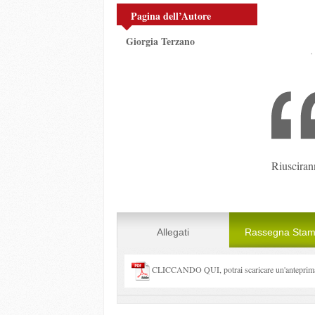
Pagina dell’Autore
Giorgia Terzano
Riuscirann
Allegati
Rassegna Sta
CLICCANDO QUI, potrai scaricare un'anteprima 