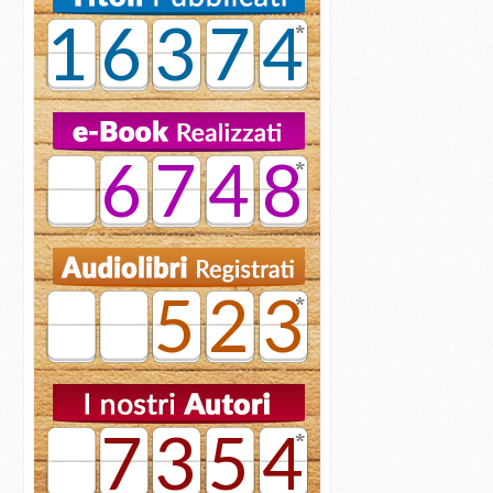
16374
6748
523
7354