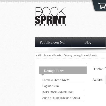
Pubblica con Noi
Blog
sei in :
home
>
libreria
>
fantasy
> viaggio a raldineiah
Titolo:
Dettagli Libro
Autore:
Formato libro :
14x21
Pagine :
214
ISBN :
9791256591350
Anno di pubblicazione :
2024