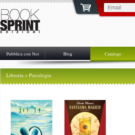
Pubblica con Noi
Blog
Catalogo
Libreria
> Psicologia