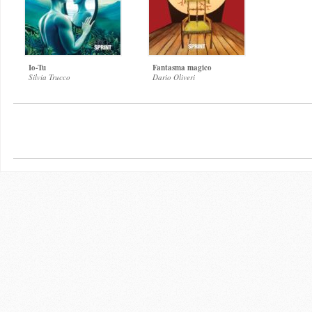
Io-Tu
Fantasma magico
Silvia Trucco
Dario Oliveri