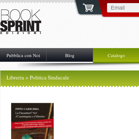
Pubblica con Noi
Blog
Catalogo
Libreria
> Politica Sindacale