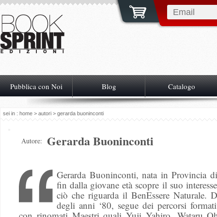
Pubblica con Noi
Blog
Catalogo
sei in :
home
>
autori
> gerarda buoninconti
Gerarda Buoninconti
Autore:
Gerarda Buoninconti, nata in Provincia di
fin dalla giovane età scopre il suo interesse
ciò che riguarda il BenEssere Naturale. D
degli anni ‘80, segue dei percorsi format
con rinomati Maestri quali Yuji Yahiro, Wataru Oh