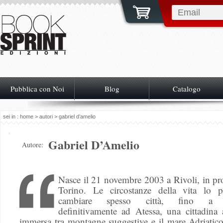
Pubblica con Noi
Blog
Catalogo
sei in :
home
>
autori
> gabriel d’amelio
Gabriel D’Amelio
Autore:
Nasce il 21 novembre 2003 a Rivoli, in pr
Torino. Le circostanze della vita lo 
cambiare spesso città, fino a st
definitivamente ad Atessa, una cittadina 
immersa tra montagne suggestive e il mare Adriatico