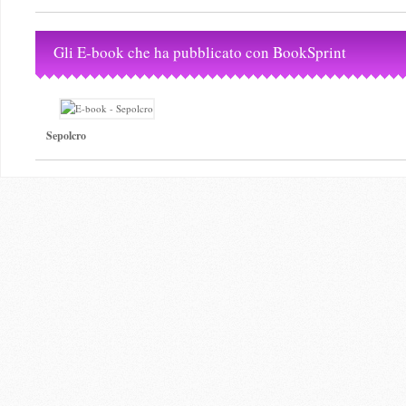
Gli E-book che ha pubblicato con BookSprint
Sepolcro